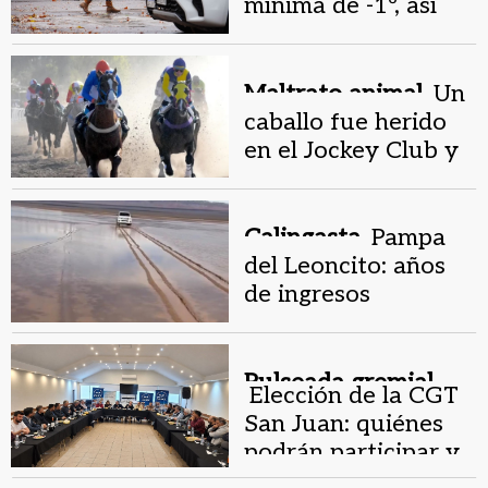
mínima de -1º, así
estará el tiempo en
San Juan
Maltrato animal.
Un
caballo fue herido
en el Jockey Club y
una camioneta lo
sacó a la rastra
Calingasta.
Pampa
del Leoncito: años
de ingresos
indebidos y daños
por vehículos
Pulseada gremial.
Elección de la CGT
San Juan: quiénes
podrán participar y
cómo será