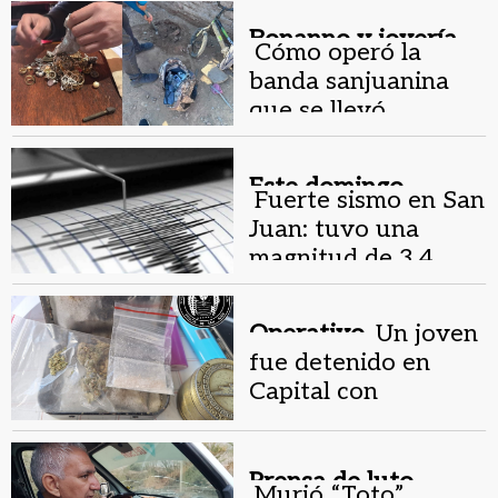
Bonanno y joyería.
Cómo operó la
banda sanjuanina
que se llevó
$70.000.000 en dos
robos
Este domingo.
Fuerte sismo en San
Juan: tuvo una
magnitud de 3,4
grados
Operativo.
Un joven
fue detenido en
Capital con
marihuana y una
sustancia MDM
Prensa de luto.
Murió “Toto”