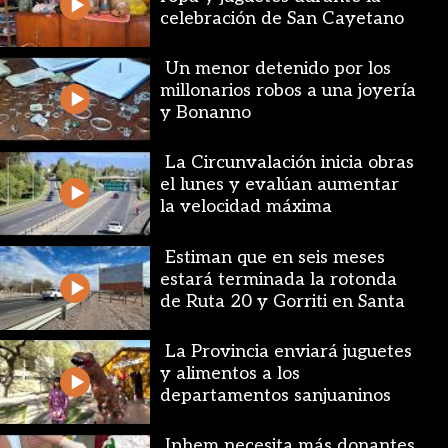
celebración de San Cayetano
Un menor detenido por los
millonarios robos a una joyería
y Bonanno
La Circunvalación inicia obras
el lunes y evalúan aumentar
la velocidad máxima
Estiman que en seis meses
estará terminada la rotonda
de Ruta 20 y Gorriti en Santa
Lucía
La Provincia enviará juguetes
y alimentos a los
departamentos sanjuaninos
Iphem necesita más donantes