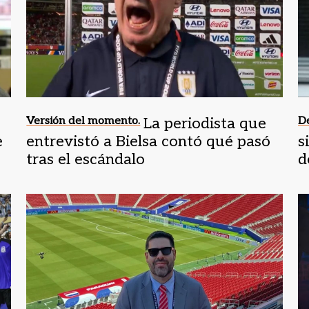
,
Versión del momento.
La periodista que
De
e
entrevistó a Bielsa contó qué pasó
s
tras el escándalo
d