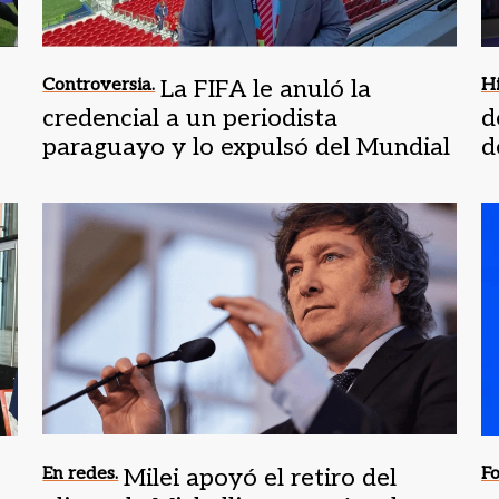
Controversia.
La FIFA le anuló la
Hi
credencial a un periodista
d
paraguayo y lo expulsó del Mundial
d
En redes.
Milei apoyó el retiro del
Fo